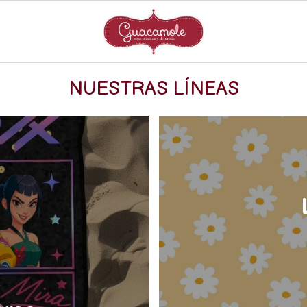
NUESTRAS LÍNEAS