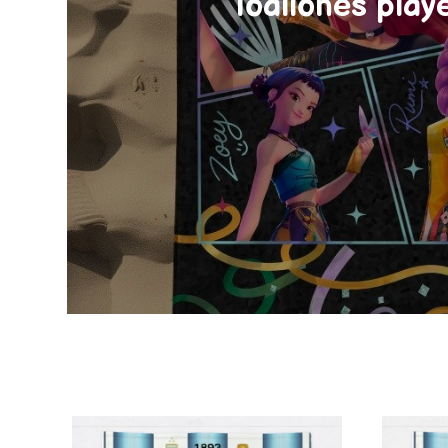
Toallones play