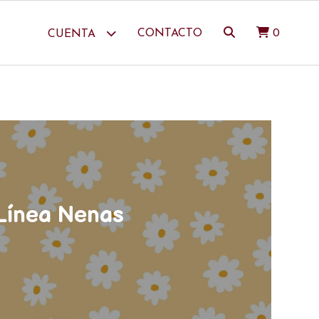
CONTACTO
0
CUENTA
Línea Nenas